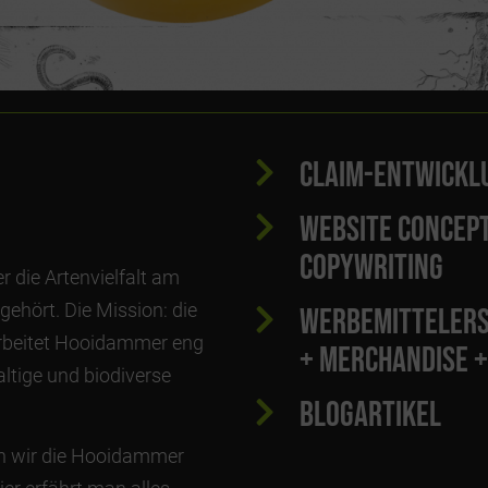
CLAIM-ENTWICKL
WEBSITE CONCEPT
COPYWRITING
r die Artenvielfalt am
gehört. Die Mission: die
WERBEMITTELERS
 arbeitet Hooidammer eng
+ MERCHANDISE +
ltige und biodiverse
BLOGARTIKEL
en wir die Hooidammer