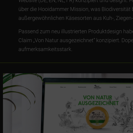
Website (DE, EN, NL, FR) konzipiert und designt. H
über die Hooidammer Mission, was Biodiversität 
außergewöhnlichen Käsesorten aus Kuh-, Ziegen-
Passend zum neu illustrierten Produktdesign ha
Claim „Von Natur ausgezeichnet“ konzipiert. Dopel
aufmerksamkeitsstark.